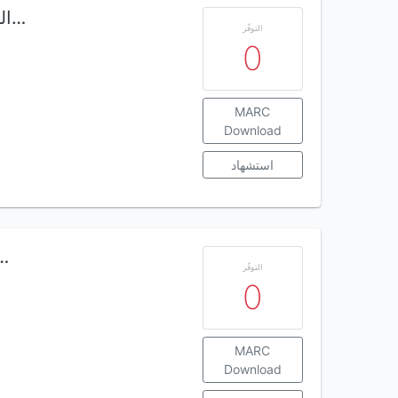
السير نحو الهاوية ملاحظات وتأملات شخصية…
التوفّر
0
MARC
Download
استشهاد
البدايات والرفاق وال
التوفّر
0
MARC
Download