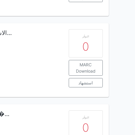
الاستقطاب وتصفية التعبئة إرث السلطوية في…
التوفّر
0
MARC
Download
استشهاد
إسرائيل : التكوين ترومان, واليهود الأم
التوفّر
0