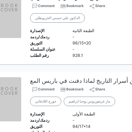
Comment
Bookmark
Share
الدكتور علي حسني الخربوطلي
الطبعة الثانية
الإصدارة
-
ردمك/ردمد
96/15*20
التوريق
-
عنوان السلسلة
928.1
رقم الطلب
Comment
Bookmark
Share
مار غريغوريوس يوحنا ابراهيم
جورج اللاذقاني
الطبعة الأولى
الإصدارة
-
ردمك/ردمد
94/17*14
التوريق