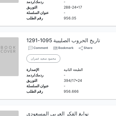
-
ردمك/ردمد
288-24*17
التوريق
-
عنوان السلسلة
956.05
رقم الطلب
تاريخ الحروب الصليبية 1095-1291
Comment
Bookmark
Share
محمود سعيد عمران
الطبعة الثانية
الإصدارة
-
ردمك/ردمد
394/17*24
التوريق
-
عنوان السلسلة
956.666
رقم الطلب
نوابغ الفكر العربي المسعودي