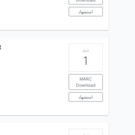
استشهاد
t
التوفّر
1
MARC
Download
استشهاد