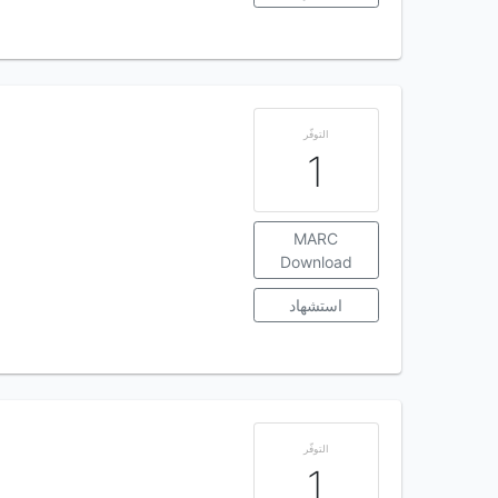
التوفّر
1
MARC
Download
استشهاد
التوفّر
1