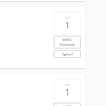
التوفّر
1
MARC
Download
استشهاد
التوفّر
1