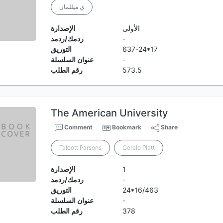
ي.ميللمان
الأولى
الإصدارة
-
ردمك/ردمد
637-24*17
التوريق
-
عنوان السلسلة
573.5
رقم الطلب
The American University
Comment
Bookmark
Share
Talcott Parsons
Gerald Platt
1
الإصدارة
-
ردمك/ردمد
24*16/463
التوريق
-
عنوان السلسلة
378
رقم الطلب