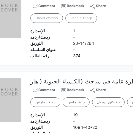
Comment
Bookmark
Share
David Watson
Ronald Tharp
1
الإصدارة
-
ردمك/ردمد
20*14/264
التوريق
-
عنوان السلسلة
374
رقم الطلب
Comment
Bookmark
Share
د.فيكتور رودول
د.بيتر مايس
د.دافيد مارتين
19
الإصدارة
-
ردمك/ردمد
1094-40*20
التوريق