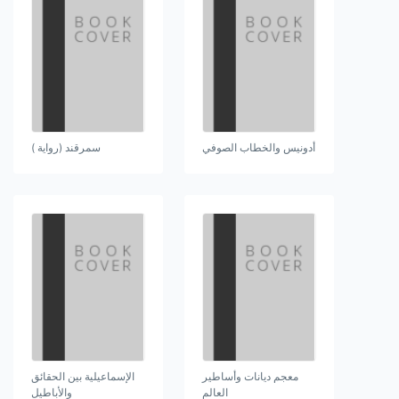
أدونيس والخطاب الصوفي
سمرقند (رواية )
معجم ديانات وأساطير
الإسماعيلية بين الحقائق
العالم
والأباطيل